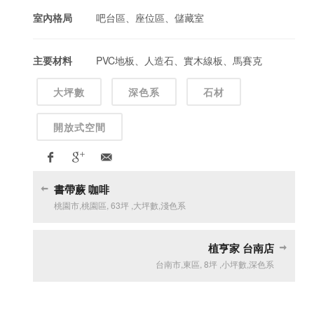
室內格局
吧台區、座位區、儲藏室
主要材料
PVC地板、人造石、實木線板、馬賽克
大坪數
深色系
石材
開放式空間
書帶蕨 咖啡
桃園市
,
桃園區
,
63坪
,
大坪數
,
淺色系
植亨家 台南店
台南市
,
東區
,
8坪
,
小坪數
,
深色系