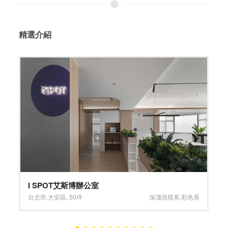
精選介紹
舒適自在 慵懶氛圍
桃園市
,
中壢區
,
13坪
小坪數
,
淺色系