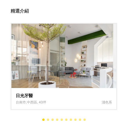
精選介紹
Holo+Face 義享店
高雄市
,
新興區
,
81坪
大坪數
,
淺色系