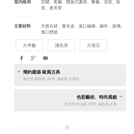
室內格局
玄關、客廳、開放式書房、餐廳、浴室、臥
室、更衣室
主要材料
天然石材、實木皮、進口磁磚、鐵件、玻璃、
進口壁紙
大坪數
淺色系
大理石
簡約建築 歐風古典
新北市
,
新莊區
,
45坪
,
淺色系
,
大理石
色彩藝術、時尚風貌
台北市
,
松山區
,
25坪
,
褐色系
,
木質