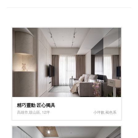
精巧靈動 匠心獨具
高雄市
,
鼓山區
,
12坪
小坪數
,
褐色系