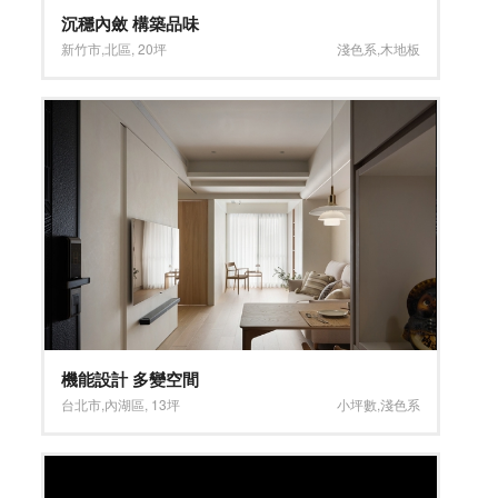
沉穩內斂 構築品味
新竹市
,
北區
,
20坪
淺色系
,
木地板
機能設計 多變空間
台北市
,
內湖區
,
13坪
小坪數
,
淺色系