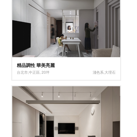
精品調性 華美亮麗
台北市
,
中正區
,
20坪
淺色系
,
大理石