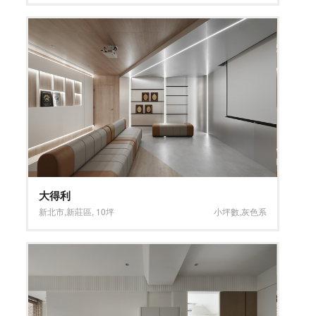
大得利
新北市
,
新莊區
,
10坪
小坪數
,
灰色系