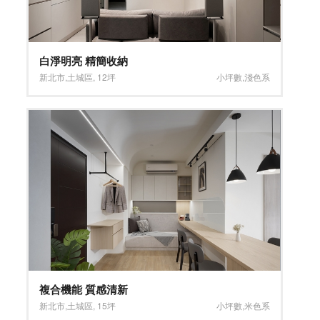
白淨明亮 精簡收納
新北市
,
土城區
,
12坪
小坪數
,
淺色系
複合機能 質感清新
新北市
,
土城區
,
15坪
小坪數
,
米色系