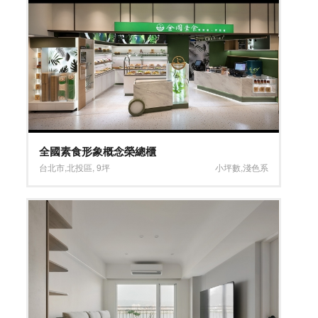
全國素食形象概念榮總櫃
台北市
,
北投區
,
9坪
小坪數
,
淺色系