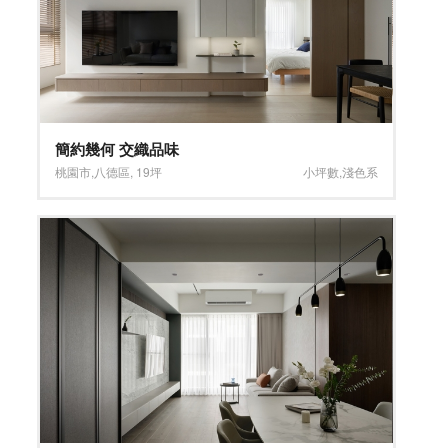
簡約幾何 交織品味
桃園市
,
八德區
,
19坪
小坪數
,
淺色系