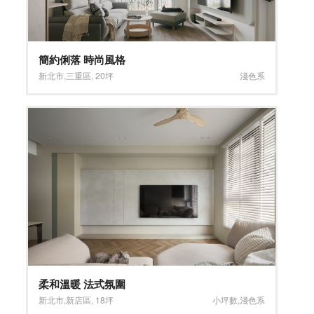
簡約俐落 時尚風格
新北市
,
三重區
,
20坪
淺色系
柔和溫暖 法式氛圍
新北市
,
新店區
,
18坪
小坪數
,
淺色系