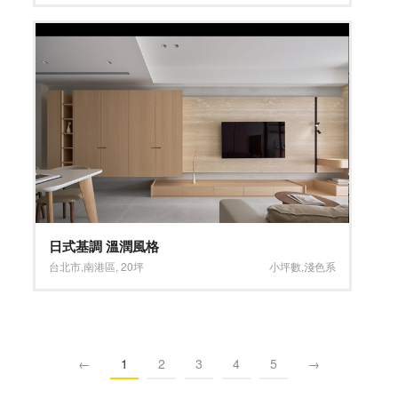
日式基調 溫潤風格
台北市
,
南港區
,
20坪
小坪數
,
淺色系
←
1
2
3
4
5
→