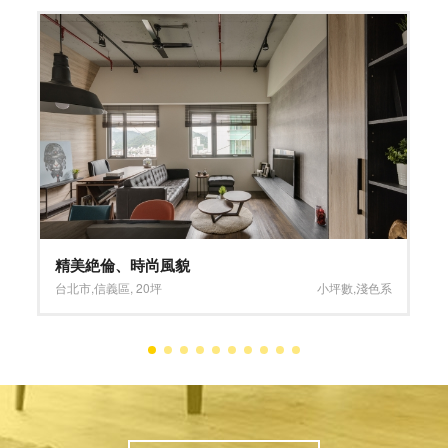
精雕細琢、無微不至
新北市
,
三峽區
,
27坪