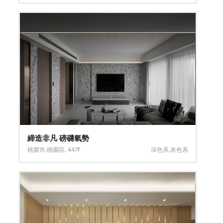
締造非凡 磅礴氣勢
桃園市
,
桃園區
,
44坪
深色系
,
灰色系