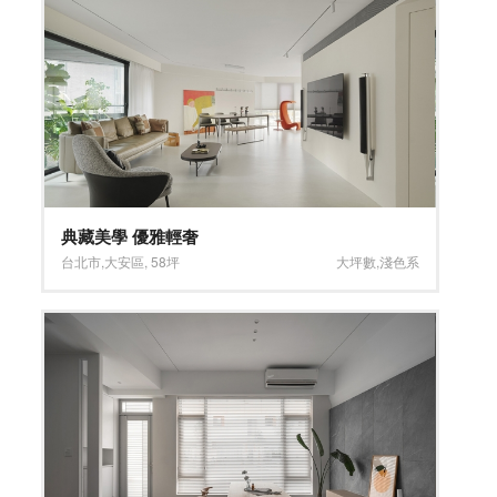
典藏美學 優雅輕奢
台北市
,
大安區
,
58坪
大坪數
,
淺色系