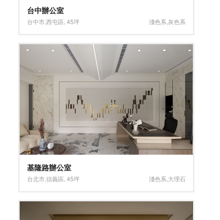
台中辦公室
台中市
,
西屯區
,
45坪
淺色系
,
灰色系
基隆路辦公室
台北市
,
信義區
,
45坪
淺色系
,
大理石