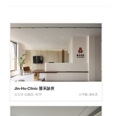
Jin-Ho-Clinic 晉禾診所
台北市
,
信義區
,
82坪
大坪數
,
淺色系