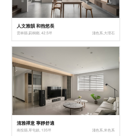
人文雅韻 和煦悠長
雲林縣
,
莿桐鄉
,
42.5坪
淺色系
,
大理石
清雅禪意 寧靜舒適
南投縣
,
草屯鎮
,
135坪
淺色系
,
米色系