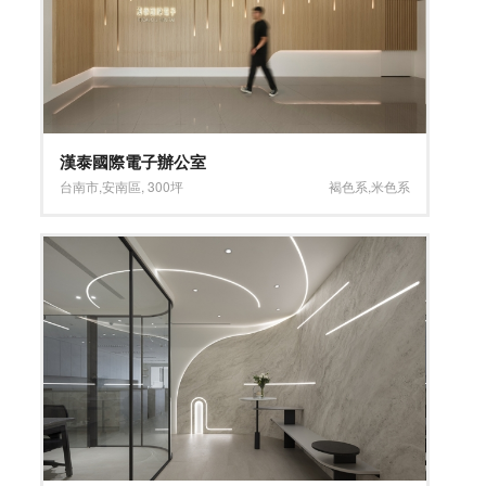
漢泰國際電子辦公室
台南市
,
安南區
,
300坪
褐色系
,
米色系