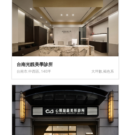
台南光靚美學診所
台南市
,
中西區
,
140坪
大坪數
,
褐色系