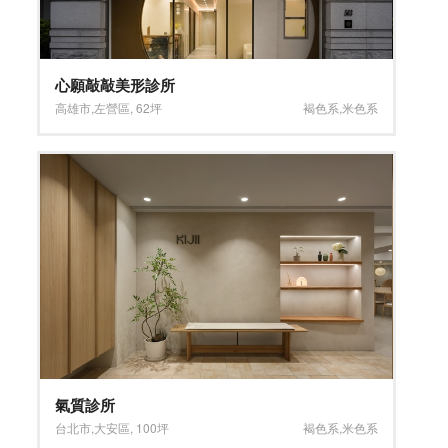
心願敲敲美形診所
高雄市
,
左營區
,
62坪
褐色系
,
米色系
氣質診所
台北市
,
大安區
,
100坪
褐色系
,
米色系