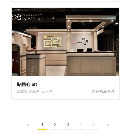
點點心 att
台北市
,
信義區
,
56.7坪
彩色系
,
褐色系
←
1
2
3
4
5
→