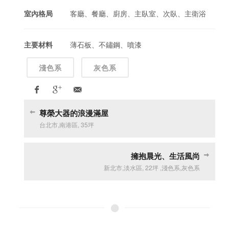
室內格局
客廳、餐廳、廚房、主臥室、次臥、主衛浴
主要材料
薄石板、不鏽鋼、噴漆
淺色系
灰色系
尊榮大器的浪漫滿屋
台北市
,
南港區
,
35坪
擁抱晨光、生活風尚
新北市
,
淡水區
,
22坪
,
淺色系
,
灰色系