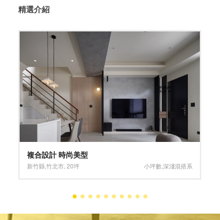
精選介紹
堅持淬鍊、大器落成
台北市
,
松山區
,
23坪
灰色系
,
褐色系