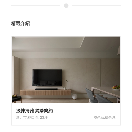
精選介紹
極淨舒適 開放居家
色系
台北市
,
南港區
,
32.5坪
淺色系
,
木質