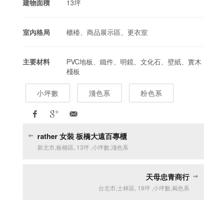
建物面積
13坪
室內格局
櫃檯、商品展示區、更衣室
主要材料
PVC地板、鐵件、明鏡、文化石、壁紙、實木
棧板
小坪數
淺色系
粉色系
rather 女裝 板橋大遠百專櫃
新北市
,
板橋區
,
13坪
,
小坪數
,
淺色系
天母忠青商行
台北市
,
士林區
,
19坪
,
小坪數
,
褐色系