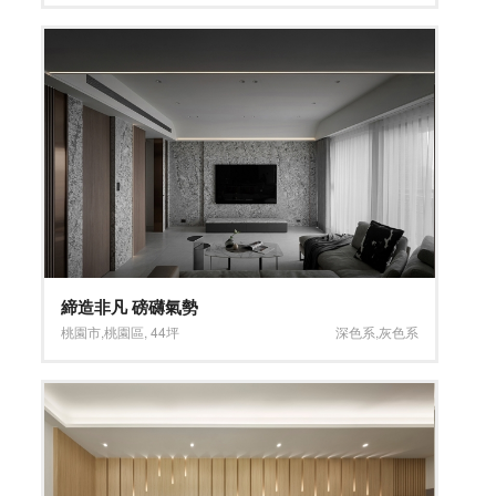
締造非凡 磅礴氣勢
桃園市
,
桃園區
,
44坪
深色系
,
灰色系