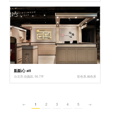
點點心 att
台北市
,
信義區
,
56.7坪
彩色系
,
褐色系
←
1
2
3
4
5
→