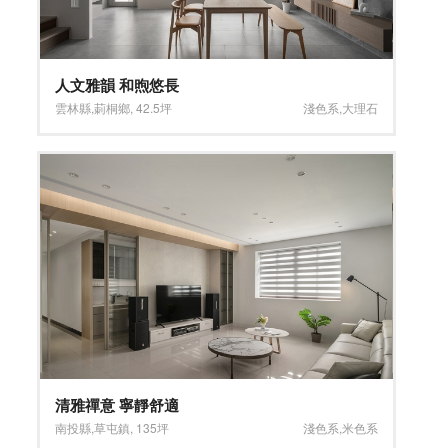
人文雅韻 和煦悠長
雲林縣
,
莿桐鄉
,
42.5坪
淺色系
,
大理石
清雅禪意 寧靜舒適
南投縣
,
草屯鎮
,
135坪
淺色系
,
米色系