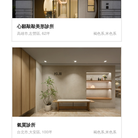
心願敲敲美形診所
高雄市
,
左營區
,
62坪
褐色系
,
米色系
氣質診所
台北市
,
大安區
,
100坪
褐色系
,
米色系