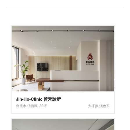
Jin-Ho-Clinic 晉禾診所
台北市
,
信義區
,
82坪
大坪數
,
淺色系