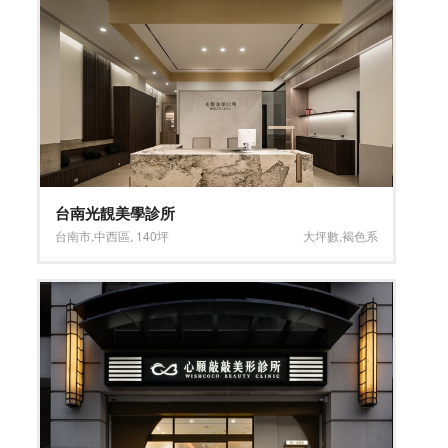
台南光靚美學診所
台南市
,
中西區
,
140坪
大坪數
,
褐色系