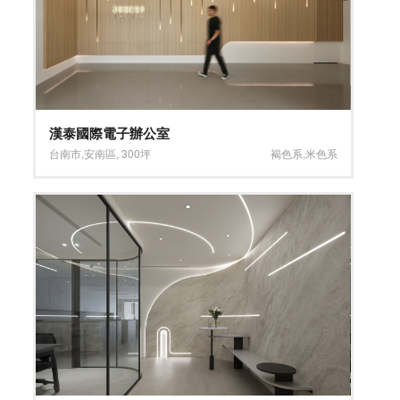
漢泰國際電子辦公室
台南市
,
安南區
,
300坪
褐色系
,
米色系