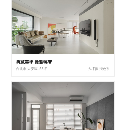
典藏美學 優雅輕奢
台北市
,
大安區
,
58坪
大坪數
,
淺色系