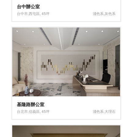
台中辦公室
台中市
,
西屯區
,
45坪
淺色系
,
灰色系
基隆路辦公室
台北市
,
信義區
,
45坪
淺色系
,
大理石