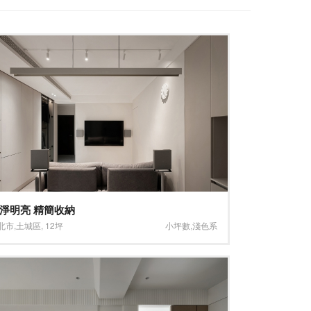
淨明亮 精簡收納
北市
,
土城區
,
12坪
小坪數
,
淺色系