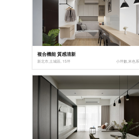
複合機能 質感清新
新北市
,
土城區
,
15坪
小坪數
,
米色