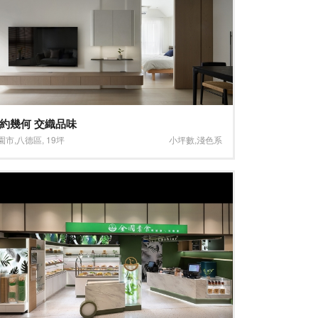
約幾何 交織品味
園市
,
八德區
,
19坪
小坪數
,
淺色系