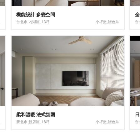
機能設計 多變空間
全
板
台北市
,
內湖區
,
13坪
小坪數
,
淺色系
台
柔和溫暖 法式氛圍
日
系
新北市
,
新店區
,
18坪
小坪數
,
淺色系
台