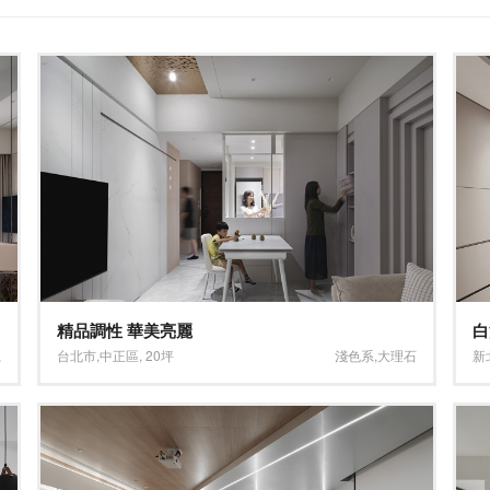
精品調性 華美亮麗
白
系
台北市
,
中正區
,
20坪
淺色系
,
大理石
新