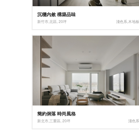
沉穩內斂 構築品味
新竹市
,
北區
,
20坪
淺色系
,
木地
簡約俐落 時尚風格
新北市
,
三重區
,
20坪
淺色