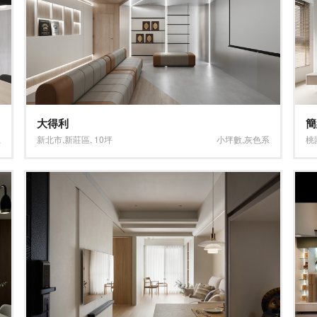
大得利
簡
系
新北市
,
新莊區
,
10坪
小坪數
,
灰色系
桃