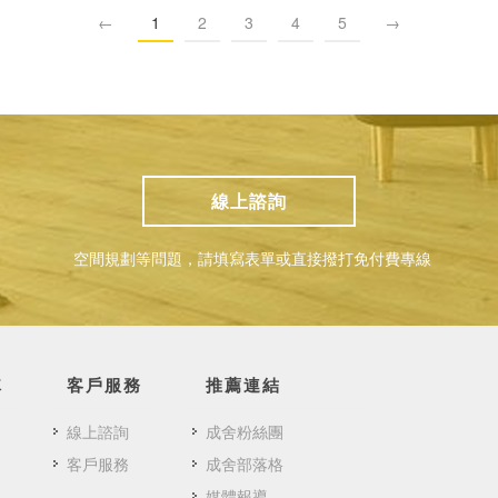
←
1
2
3
4
5
→
線上諮詢
空間規劃等問題，請填寫表單或直接撥打免付費專線
隊
客戶服務
推薦連結
線上諮詢
成舍粉絲團
客戶服務
成舍部落格
媒體報導