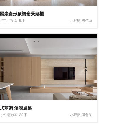
國素食形象概念榮總櫃
北市
,
北投區
,
9坪
小坪數
,
淺色系
式基調 溫潤風格
北市
,
南港區
,
20坪
小坪數
,
淺色系