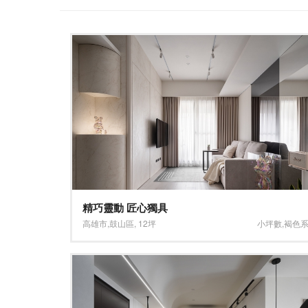
精巧靈動 匠心獨具
高雄市
,
鼓山區
,
12坪
小坪數
,
褐色