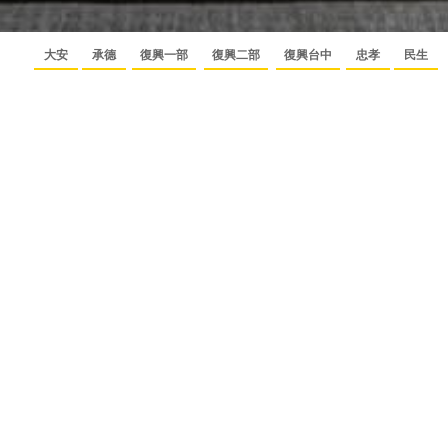
大安
承德
復興一部
復興二部
復興台中
忠孝
民生
中山
中山台南
南西
南京
敦北
LONDON 倫敦
0809-080-158
免付費諮詢專線
成舍粉
fullhouseid@mail2000.com.
成舍部
絲團
落格
您留下的資料以及留言內容，我們將予以保密，並
請您務必留下聯絡方式，確保我們的回覆能提供給
您參考。