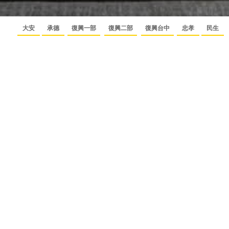
大安
承德
復興一部
復興二部
復興台中
忠孝
民生
中山
中山台南
南西
南京
敦北
LONDON 倫敦
0809-080-158
免付費諮詢專線
成舍粉
fullhouseid@mail2000.com.
成舍部
絲團
落格
您留下的資料以及留言內容，我們將予以保密，並
請您務必留下聯絡方式，確保我們的回覆能提供給
您參考。