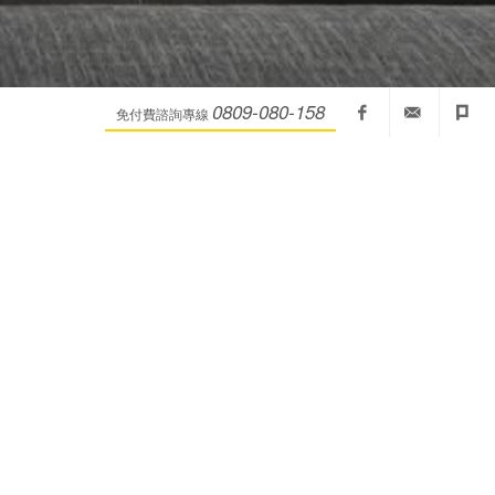
0809-080-158
免付費諮詢專線
成舍粉
fullhouseid@m
成舍部
絲團
落格