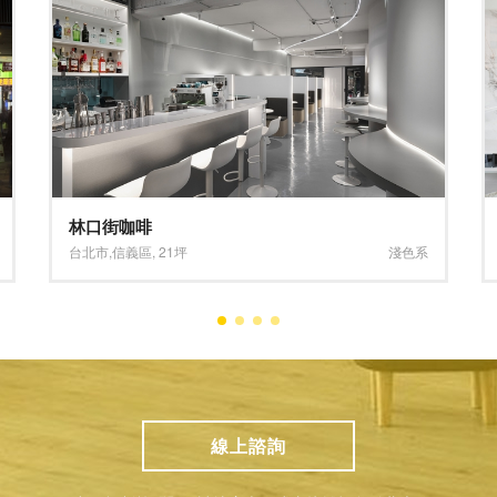
日光爛漫 柔美知性
新北市
,
林口區
,
44坪
淺色系
,
粉色系
線上諮詢