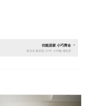
功能居家 小巧齊全
新北市
,
新莊區
,
21坪
,
小坪數
,
淺色系