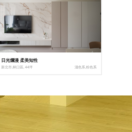
獨具匠心、品味覺醒
想 林口
新北市
,
新店區
,
29坪
褐色系
,
木質
新北市
,
林