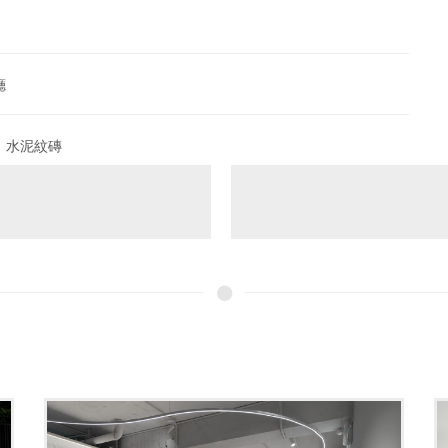
廳
、水泥紋磚