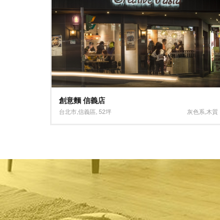
林口街咖啡
灰色系
,
木質
台北市
,
信義區
,
21坪
淺色系