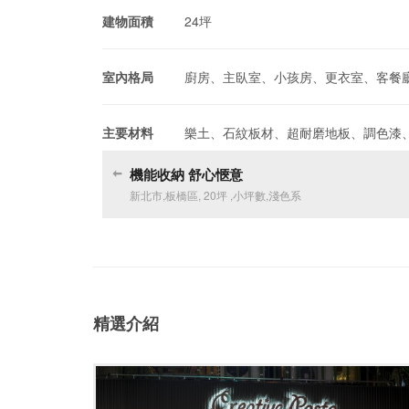
建物面積
24坪
室內格局
廚房、主臥室、小孩房、更衣室、客餐
主要材料
樂土、石紋板材、超耐磨地板、調色漆
機能收納 舒心愜意
新北市
,
板橋區
,
20坪
,
小坪數
,
淺色系
精選介紹