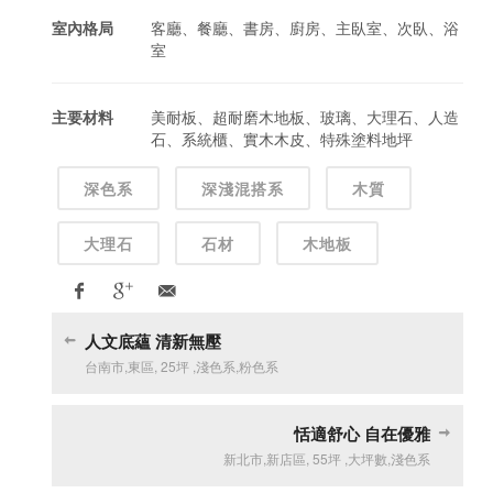
室內格局
客廳、餐廳、書房、廚房、主臥室、次臥、浴
室
主要材料
美耐板、超耐磨木地板、玻璃、大理石、人造
石、系統櫃、實木木皮、特殊塗料地坪
深色系
深淺混搭系
木質
大理石
石材
木地板
人文底蘊 清新無壓
台南市
,
東區
,
25坪
,
淺色系
,
粉色系
恬適舒心 自在優雅
新北市
,
新店區
,
55坪
,
大坪數
,
淺色系