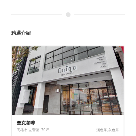
精選介紹
理性延伸 感性共存
色系
新北市
,
林口區
,
30坪
粉色系
,
灰色系