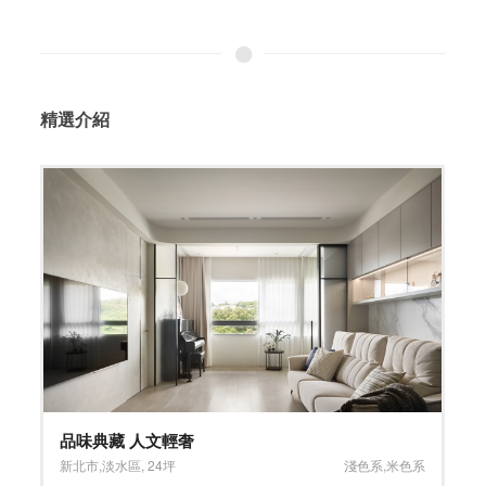
精選介紹
BONNIE HOUSE-美麗華店
台北市
,
中山區
,
15坪
小坪數
,
淺色系