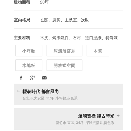
建物面積
20坪
室內格局
玄關、廚房、主臥室、次臥
主要材料
木皮、烤漆鐵件、石材、進口壁紙、特殊漆
小坪數
深淺混搭系
木質
木地板
開放式空間
輕奢時代 都會風尚
台北市
,
大安區
,
15坪
,
小坪數
,
灰色系
溫潤質樸 復古時光
新竹市
,
東區
,
34坪
,
深淺混搭系
,
褐色系