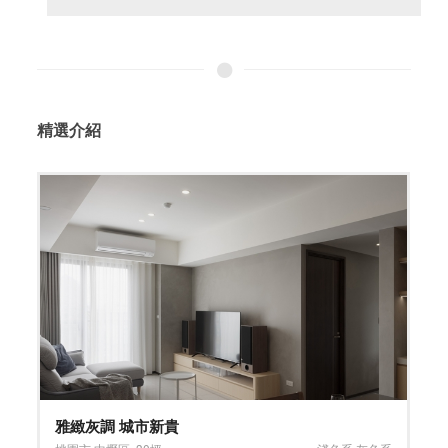
精選介紹
靜謐美感 深邃大氣