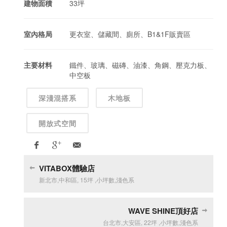
建物面積
33坪
室內格局
更衣室、儲藏間、廁所、B1&1F販賣區
主要材料
鐵件、玻璃、磁磚、油漆、角鋼、壓克力板、
中空板
深淺混搭系
木地板
開放式空間
VITABOX體驗店
新北市
,
中和區
,
15坪
,
小坪數
,
淺色系
WAVE SHINE頂好店
台北市
,
大安區
,
22坪
,
小坪數
,
淺色系