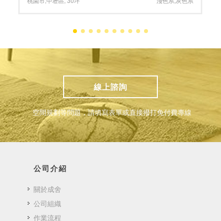
系
台南市
,
安平區
,
70坪
大坪數
,
深色系
線上諮詢
空間規劃等問題，請填寫表單或直接撥打免付費專線
公司介紹
關於成舍
公司組織
作業流程