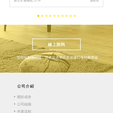
台南市
,
中西區
,
17坪
小坪數
,
深色系
線上諮詢
空間規劃等問題，請填寫表單或直接撥打免付費專線
公司介紹
關於成舍
公司組織
作業流程