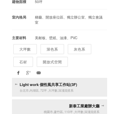
建物面積
50坪
室內格局
梯廳、開放座位區、獨立辦公室、獨立會議
室
主要材料
美耐板、壁紙、油漆、PVC
大坪數
深色系
灰色系
石材
開放式空間
Light work 個性風共享工作站(3F)
台北市
,
內湖區
,
72坪
,
大坪數
,
深淺混搭系
新泰工業廠辦大廳
桃園市
,
蘆竹區
,
110坪
,
大坪數
,
深淺混搭系