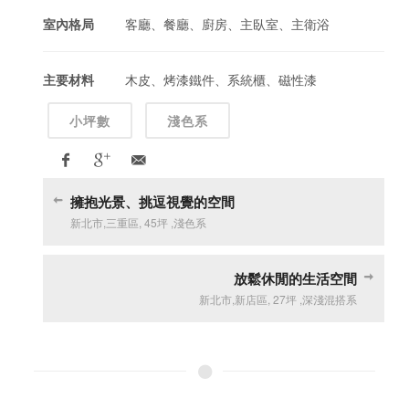
室內格局
客廳、餐廳、廚房、主臥室、主衛浴
主要材料
木皮、烤漆鐵件、系統櫃、磁性漆
小坪數
淺色系
擁抱光景、挑逗視覺的空間
新北市
,
三重區
,
45坪
,
淺色系
放鬆休閒的生活空間
新北市
,
新店區
,
27坪
,
深淺混搭系