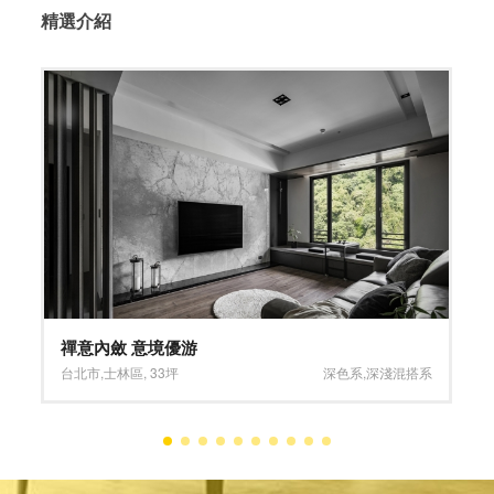
精選介紹
沁悅產護中心
桃園市
,
中壢區
,
550坪
大坪數
,
深淺混搭系