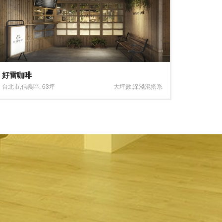
華麗奢雅 璀璨精緻
台南科
台北市
,
中正區
,
66坪
大坪數
台南市
,
歸