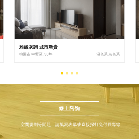
好雷咖啡
台北市
,
信義區
,
63坪
大坪數
,
深淺混搭系
線上諮詢
空間規劃等問題，請填寫表單或直接撥打免付費專線