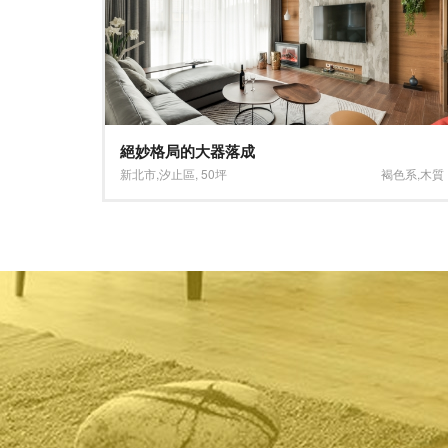
雅緻灰調 城市新貴
褐色系
,
木質
桃園市
,
中壢區
,
30坪
淺色系
,
灰色系