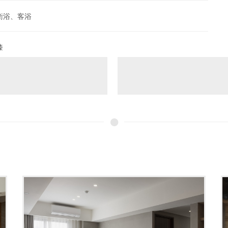
衛浴、客浴
漆