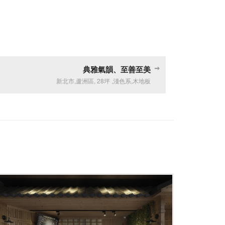
典雅氣韻、至善至美
新北市
,
蘆洲區
,
28坪
,
淺色系
,
木地板