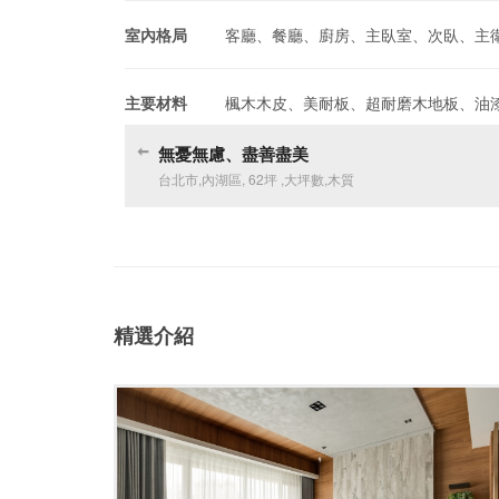
室內格局
客廳、餐廳、廚房、主臥室、次臥、主
主要材料
楓木木皮、美耐板、超耐磨木地板、油
無憂無慮、盡善盡美
台北市
,
內湖區
,
62坪
,
大坪數
,
木質
精選介紹