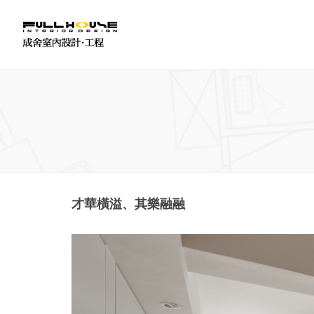
才華橫溢、其樂融融