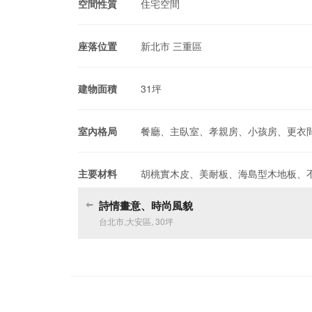
空間性質
住宅空間
座落位置
新北市 三重區
建物面積
31坪
室內格局
餐廳、主臥室、孝親房、小孩房、更衣
主要材料
胡桃實木皮、美耐板、海島型木地板、
詩情畫意、時尚風貌
台北市
,
大安區
,
30坪