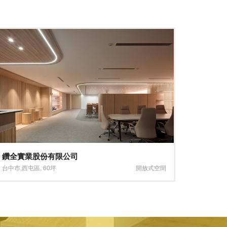
創意麵 東湖店
MR. L
台北市
,
內湖區
,
31坪
開放式空間
台中市
,
南