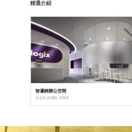
精選介紹
現代英倫 優雅時尚
新北市
,
新莊區
,
30坪
淺色系
,
米色系