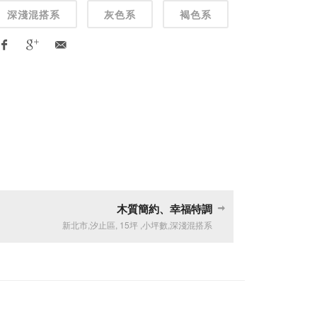
深淺混搭系
灰色系
褐色系
木質簡約、幸福特調
新北市
,
汐止區
,
15坪
,
小坪數
,
深淺混搭系