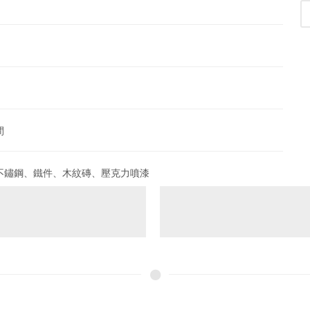
間
不鏽鋼、鐵件、木紋磚、壓克力噴漆