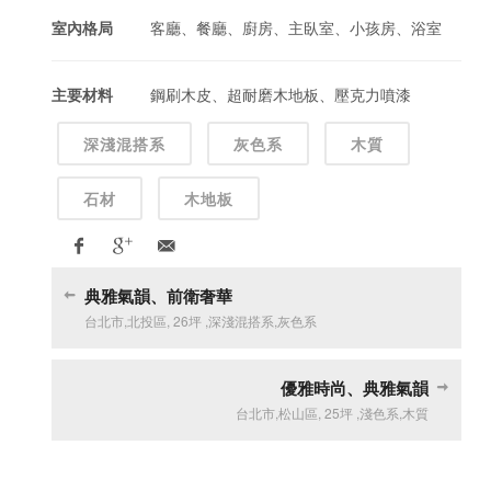
室內格局
客廳、餐廳、廚房、主臥室、小孩房、浴室
主要材料
鋼刷木皮、超耐磨木地板、壓克力噴漆
深淺混搭系
灰色系
木質
石材
木地板
典雅氣韻、前衛奢華
台北市
,
北投區
,
26坪
,
深淺混搭系
,
灰色系
優雅時尚、典雅氣韻
台北市
,
松山區
,
25坪
,
淺色系
,
木質