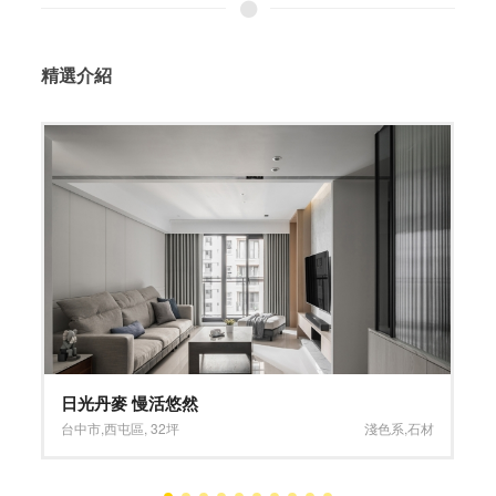
精選介紹
優雅輕奢 品味生活
台中市
,
大里區
,
20坪
小坪數
,
深淺混搭系