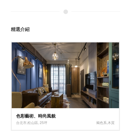
精選介紹
都市摩登 舒適居家
台北市
,
中山區
,
28坪
淺色系
,
木地板