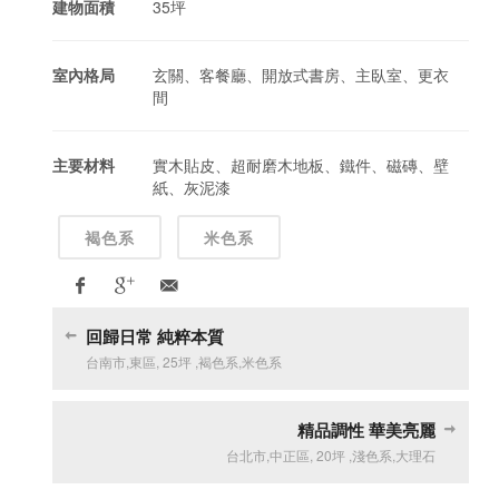
建物面積
35坪
室內格局
玄關、客餐廳、開放式書房、主臥室、更衣
間
主要材料
實木貼皮、超耐磨木地板、鐵件、磁磚、壁
紙、灰泥漆
褐色系
米色系
回歸日常 純粹本質
台南市
,
東區
,
25坪
,
褐色系
,
米色系
精品調性 華美亮麗
台北市
,
中正區
,
20坪
,
淺色系
,
大理石