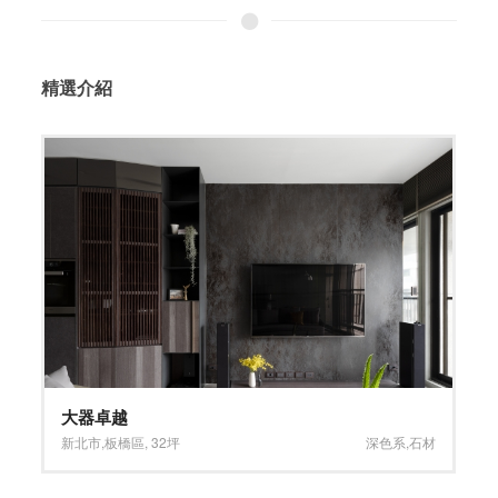
精選介紹
古典、深邃俐落
台北市
,
文山區
,
28坪
褐色系
,
木質