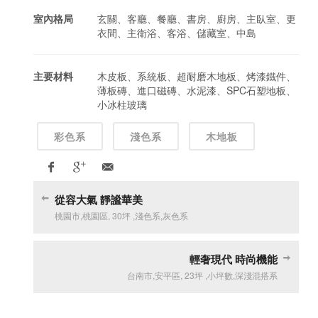
室內格局
玄關、客廳、餐廳、書房、廚房、主臥室、更
衣間、主衛浴、客浴、儲藏室、中島
主要材料
木皮板、系統板、超耐磨木地板、烤漆鐵件、
薄板磚、進口磁磚、水泥漆、SPC石塑地板、
小冰柱玻璃
彩色系
淺色系
木地板
從容大氣 靜謐華美
桃園市
,
桃園區
,
30坪
,
淺色系
,
灰色系
輕奢現代 時尚機能
台南市
,
安平區
,
23坪
,
小坪數
,
深淺混搭系