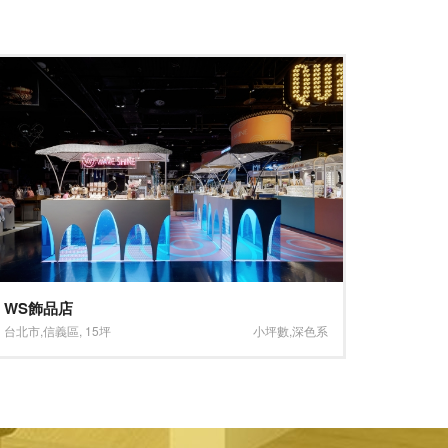
機能美學 現代簡約
大直典華
台北市
,
萬華區
,
13坪
小坪數
,
淺色系
台北市
,
內