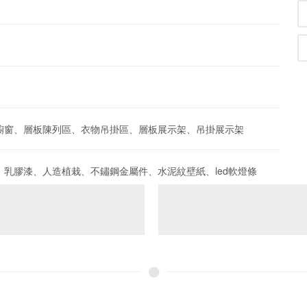
櫥窗、層板陳列區、衣物吊掛區、層板展示架、吊掛展示架
乳膠漆、人造植栽、不鏽鋼金屬件、水泥紋壁紙、led軟燈條