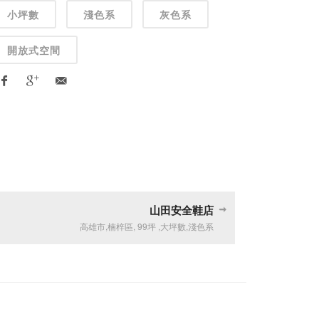
小坪數
淺色系
灰色系
開放式空間
山田安全鞋店
高雄市
,
楠梓區
,
99坪
,
大坪數
,
淺色系