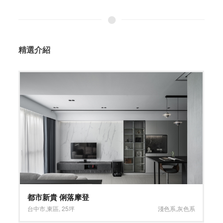
精選介紹
抱抱身心診所 中山店
台北市
,
大同區
,
150坪
大坪數
,
淺色系