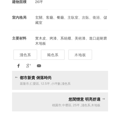
建物面積
26坪
室內格局
玄關、客廳、餐廳、主臥室、次臥、衛浴、儲
藏室
主要材料
實木皮、烤漆、系統櫃、美術漆、進口超耐磨
木地板
淺色系
褐色系
木地板
都市新貴 俐落時尚
基隆市
,
仁愛區
,
12.5坪
,
小坪數
,
淺色系
悠閒愜意 明亮舒適
桃園市
,
中壢區
,
25坪
,
淺色系
,
木地板