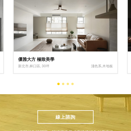
美式作風 復古情懷
台中市
,
北屯區
,
26坪
深色系
,
深淺混搭系
線上諮詢