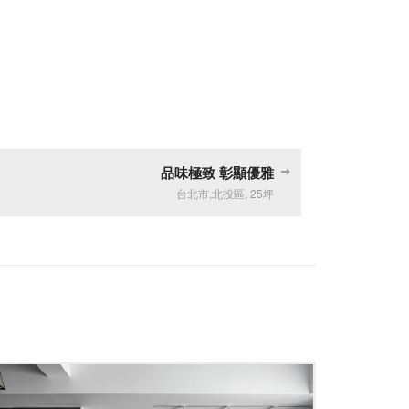
品味極致 彰顯優雅
台北市
,
北投區
,
25坪