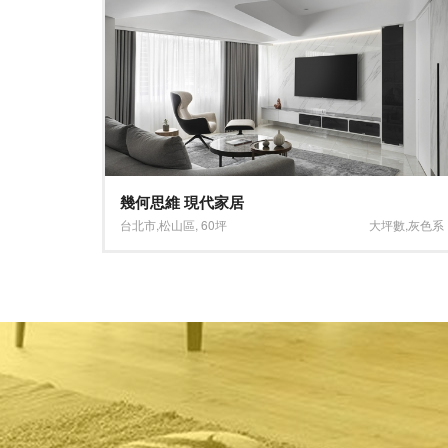
優雅大方 極致美學
坪數
,
灰色系
新北市
,
林口區
,
30坪
淺色系
,
木地板