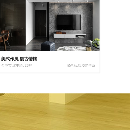
沉穩歐式古典
佳飛雅
台北市
,
信義區
,
21坪
小坪數
,
深淺混搭系
台北市
,
中