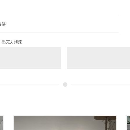
客浴
、壓克力烤漆