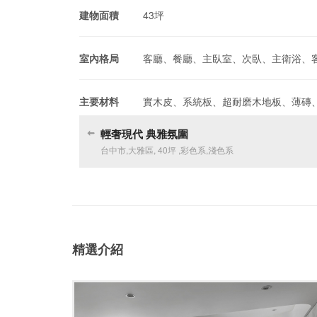
建物面積
43坪
室內格局
客廳、餐廳、主臥室、次臥、主衛浴、
主要材料
實木皮、系統板、超耐磨木地板、薄磚
輕奢現代 典雅氛圍
台中市
,
大雅區
,
40坪
,
彩色系
,
淺色系
精選介紹