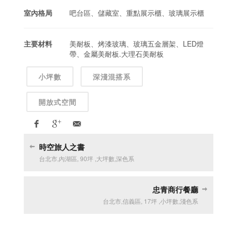
室內格局
吧台區、儲藏室、重點展示櫃、玻璃展示櫃
主要材料
美耐板、烤漆玻璃、玻璃五金層架、LED燈
帶、金屬美耐板.大理石美耐板
小坪數
深淺混搭系
開放式空間
時空旅人之書
台北市
,
內湖區
,
90坪
,
大坪數
,
深色系
忠青商行餐廳
台北市
,
信義區
,
17坪
,
小坪數
,
淺色系