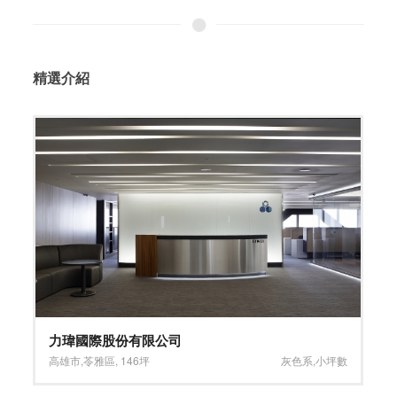
精選介紹
寬廣舒適、大器落成
台中市
,
中區
,
45坪
深色系
,
褐色系