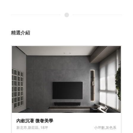
精選介紹
大氣宅邸 氣派豪奢
台中市
,
西屯區
,
80坪
大坪數
,
深淺混搭系