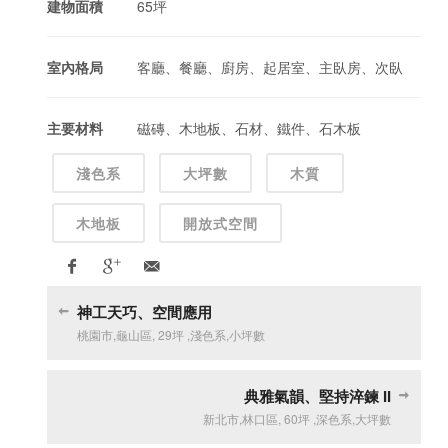
建物面積
65坪
室內格局
客廳、餐廳、廚房、起居室、主臥房、次臥
主要材料
磁磚、木地板、石材、鐵件、石木板
淺色系
大坪數
木質
木地板
開放式空間
神工天巧、空間應用
桃園市
,
龜山區
,
29坪
,
淺色系
,
小坪數
典雅氣韻、堅持淬鍊 II
新北市
,
林口區
,
60坪
,
深色系
,
大坪數