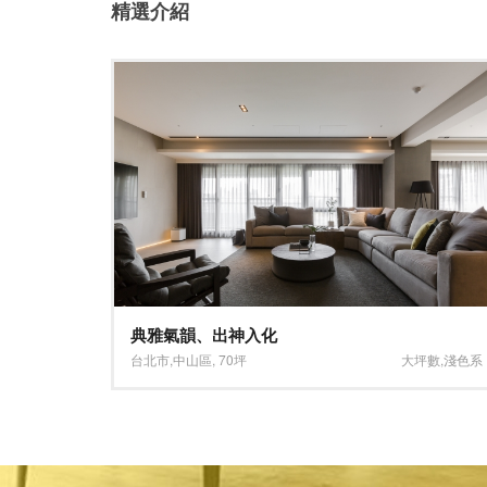
精選介紹
休閒、品味、築巢圓夢
坪數
,
淺色系
新北市
,
新莊區
,
25坪
淺色系
,
木地板