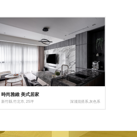
前衛美學、時尚潮流
格調出
新北市
,
林口區
,
30坪
深淺混搭系
,
石材
台中市
,
西