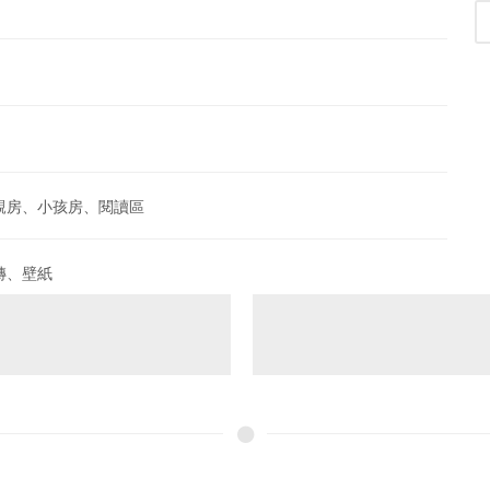
親房、小孩房、閱讀區
磚、壁紙