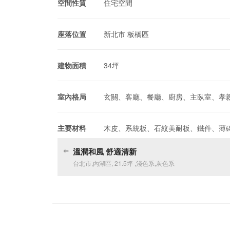
空間性質
住宅空間
座落位置
新北市 板橋區
建物面積
34坪
室內格局
玄關、客廳、餐廳、廚房、主臥室、孝
主要材料
木皮、系統板、石紋美耐板、鐵件、薄
溫潤和風 舒適清新
台北市
,
內湖區
,
21.5坪
,
淺色系
,
灰色系