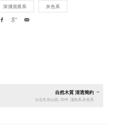
深淺混搭系
灰色系
自然木質 清透簡約
台北市
,
松山區
,
30坪
,
淺色系
,
灰色系