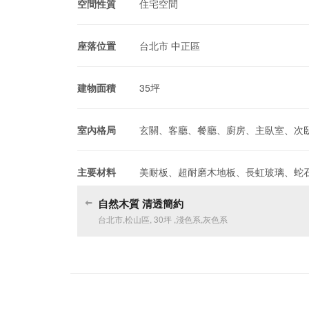
空間性質
住宅空間
座落位置
台北市 中正區
建物面積
35坪
室內格局
玄關、客廳、餐廳、廚房、主臥室、次
主要材料
美耐板、超耐磨木地板、長虹玻璃、蛇
自然木質 清透簡約
台北市
,
松山區
,
30坪
,
淺色系
,
灰色系