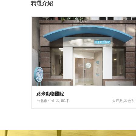
精選介紹
森系風景 刻劃浪漫
坪數
,
灰色系
新竹市
,
東區
,
24坪
小坪數
,
淺色系