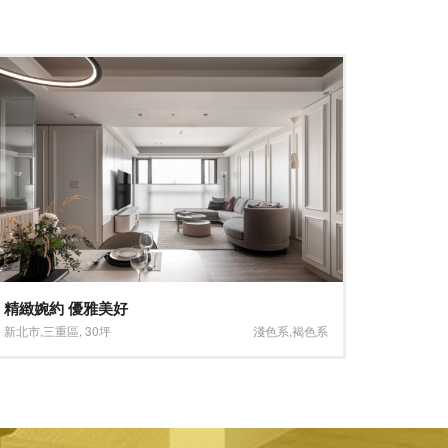
台北生技園區醫藥公司辦公室
台中科
台北市
,
南港區
,
125坪
大坪數
,
淺色系
台中市
,
大