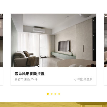
精緻婉約 優雅美好
新北市
,
三重區
,
30坪
淺色系
,
褐色系