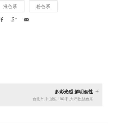
淺色系
粉色系
多彩光感 鮮明個性
台北市
,
中山區
,
100坪
,
大坪數
,
淺色系