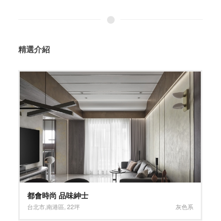
精選介紹
時尚、品味、生活
高雄市
,
鼓山區
,
50坪
灰色系
,
褐色系