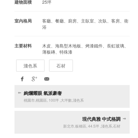
建物面積
25坪
室內格局
客廳、餐廳、廚房、主臥室、次臥、客房、衛
浴
主要材料
木皮、海島型木地板、烤漆鐵件、長虹玻璃、
薄板磚、特殊漆
淺色系
石材
絢爛耀眼 氣派豪奢
桃園市
,
桃園區
,
100坪
,
大坪數
,
淺色系
現代典雅 中式格調
新北市
,
板橋區
,
44.5坪
,
淺色系
,
石材