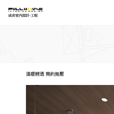
溫暖輕透 簡約無壓