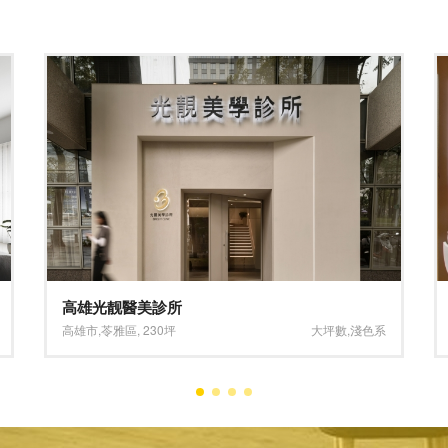
凝靜美學 Serene Nail Boutique
台北市
,
大安區
,
20坪
深色系
,
褐色系