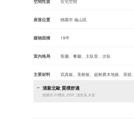
空間性質
住宅空間
座落位置
桃園市 龜山區
建物面積
19坪
室內格局
客廳、餐廳、主臥室、次臥
主要材料
寫真板、美耐板、超耐磨木地板、茶鏡
清新北歐 質樸舒適
桃園市
,
中壢區
,
25坪
,
淺色系
,
木質