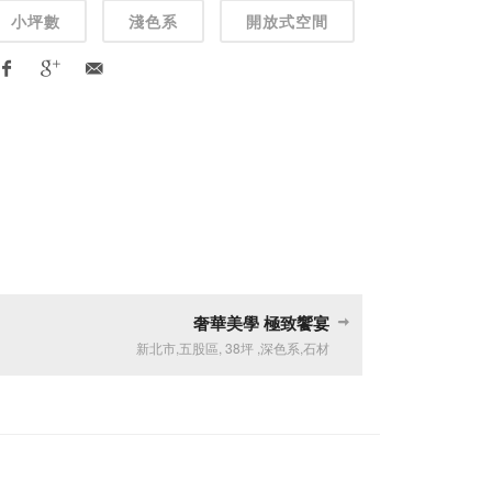
小坪數
淺色系
開放式空間
奢華美學 極致饗宴
新北市
,
五股區
,
38坪
,
深色系
,
石材