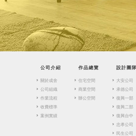
公司介紹
作品總覽
設計團
關於成舍
住宅空間
大安公司
公司組織
商業空間
承德公司
作業流程
辦公空間
復興一部
收費標準
復興二部
案例實績
復興台中
忠孝公司
民生公司