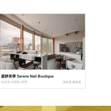
創義麵-大坪林店
北歐風
新北市
,
新店區
,
33.5坪
木質
台北市
,
南