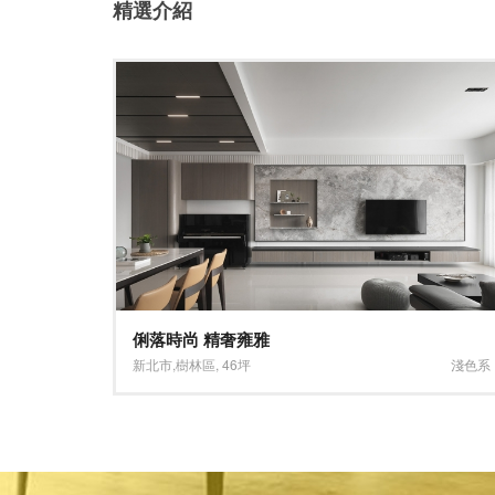
精選介紹
高雄光靓醫美診所
淺色系
高雄市
,
苓雅區
,
230坪
大坪數
,
淺色系