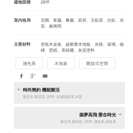
建物面積
28坪
室內格局
玄關、客廳、餐廳、廚房、主臥室、次臥、浴
室、麻將間
主要材料
塗裝木皮板、超耐磨木地板、灰鏡、玻璃、磁
磚、壁紙、系統櫃、灰泥塗料
淺色系
木地板
開放式空間
時尚簡約 機能樂活
新北市
,
新店區
,
26坪
,
深淺混搭系
,
木質
築夢高飛 愛在時光
新北市
,
新莊區
,
35坪
,
淺色系
,
灰色系