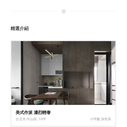
精選介紹
典雅氣韻、前衛奢華
台北市
,
北投區
,
26坪
深淺混搭系
,
灰色系