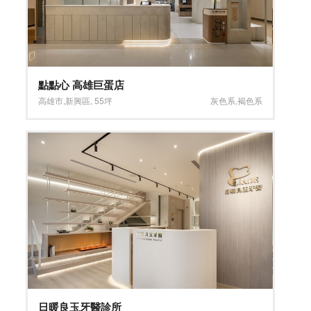
點點心 高雄巨蛋店
高雄市
,
新興區
,
55坪
灰色系
,
褐色系
日暖良玉牙醫診所