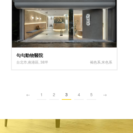
勾勾動物醫院
台北市
,
南港區
,
38坪
褐色系
,
米色系
←
1
2
3
4
5
→