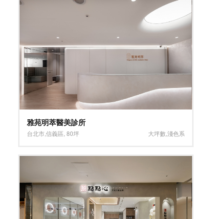
雅苑明萃醫美診所
台北市
,
信義區
,
80坪
大坪數
,
淺色系