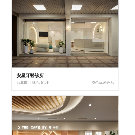
安星牙醫診所
台北市
,
士林區
,
51坪
淺色系
,
米色系