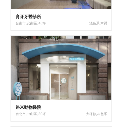
育牙牙醫診所
台南市
,
安南區
,
45坪
淺色系
,
木質
路米動物醫院
台北市
,
中山區
,
80坪
大坪數
,
灰色系