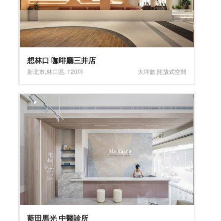
想林口 咖啡廳三井店
新北市
,
林口區
,
120坪
大坪數
,
開放式空間
藍田馬光 中醫診所