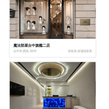
魔法部屋台中旗艦二店
台中市
,
西區
,
60坪
深色系
,
深淺混搭系