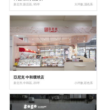
新北市
,
新店區
,
95坪
大坪數
,
淺色系
亞尼克 中和環球店
新北市
,
中和區
,
20坪
小坪數
,
彩色系