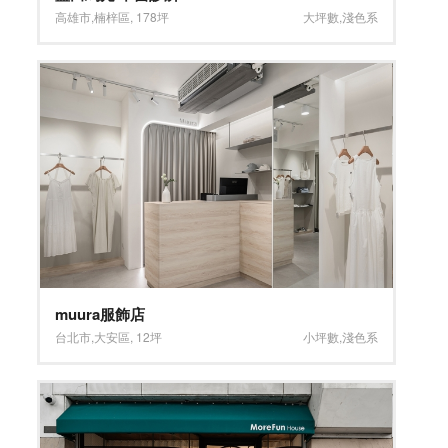
高雄市
,
楠梓區
,
178坪
大坪數
,
淺色系
muura服飾店
台北市
,
大安區
,
12坪
小坪數
,
淺色系