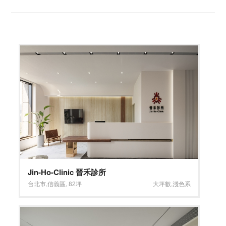
Jin-Ho-Clinic 晉禾診所
台北市
,
信義區
,
82坪
大坪數
,
淺色系