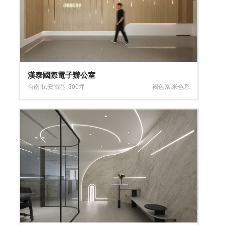
漢泰國際電子辦公室
台南市
,
安南區
,
300坪
褐色系
,
米色系