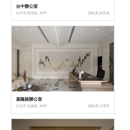
台中辦公室
台中市
,
西屯區
,
45坪
淺色系
,
灰色系
基隆路辦公室
台北市
,
信義區
,
45坪
淺色系
,
大理石