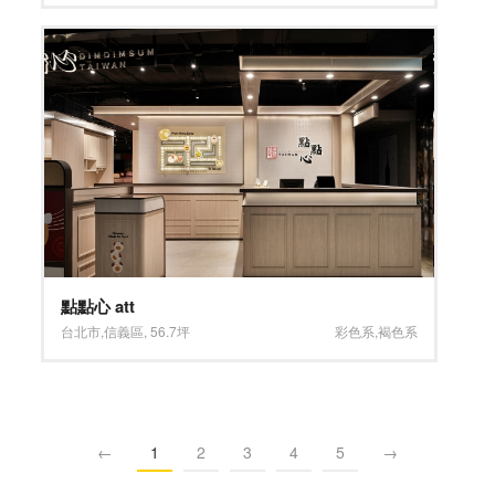
點點心 att
台北市
,
信義區
,
56.7坪
彩色系
,
褐色系
←
1
2
3
4
5
→