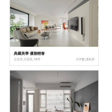
典藏美學 優雅輕奢
台北市
,
大安區
,
58坪
大坪數
,
淺色系