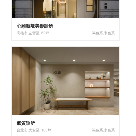
心願敲敲美形診所
高雄市
,
左營區
,
62坪
褐色系
,
米色系
氣質診所
台北市
,
大安區
,
100坪
褐色系
,
米色系