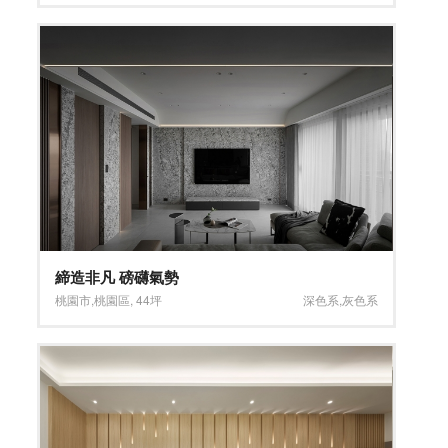
締造非凡 磅礴氣勢
桃園市
,
桃園區
,
44坪
深色系
,
灰色系