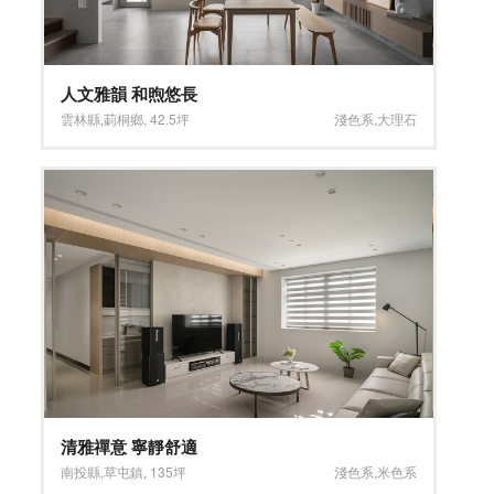
人文雅韻 和煦悠長
雲林縣
,
莿桐鄉
,
42.5坪
淺色系
,
大理石
清雅禪意 寧靜舒適
南投縣
,
草屯鎮
,
135坪
淺色系
,
米色系