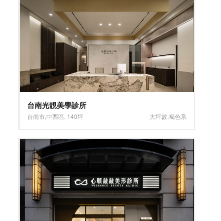
台南光靚美學診所
台南市
,
中西區
,
140坪
大坪數
,
褐色系